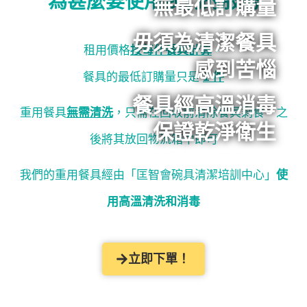
為甚麼要使用我們的服務
無最低訂購量
毋須為清潔餐具
租用價格
按每件餐具計算
，
感到苦惱
餐具的最低訂購量只是
1 件
餐具經高溫消毒
重用
餐具
無需清洗
，只需在回收前清除餐具剩食，之
保證乾淨衛生
後將其放回物流箱中即可
我們的重用餐具經由「匡智會碗具清潔培訓中心
」
使
用高溫清洗和消毒
立即下單！