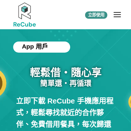
立即使用
App 用戶
輕鬆借・隨心享
簡單還・再循環
立即下載 ReCube 手機應用程
式，輕鬆尋找就近的合作夥
伴、免費借用餐具，每次歸還