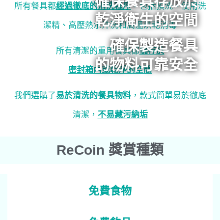
確保餐具存放於
所有餐具都
經過徹底的清洗程序
，包括預洗、使用洗
乾淨衛生的空間
潔精、高壓熱水沖洗和高溫烘乾消毒
確保製造餐具
所有清潔的重用餐具都
儲存於
的物料可靠安全
密封箱內或乾淨的空間
我們選購了
易於清洗的餐具物料
，款式簡單易於徹底
清潔，
不易藏污納垢
ReCoin 獎賞種類
免費食物