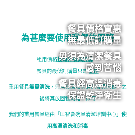
餐具價格實惠
為甚麼要使用我們的服務
無最低訂購量
毋須為清潔餐具
租用價格
按每件餐具計算
，
感到苦惱
餐具的最低訂購量只是
1 件
餐具經高溫消毒
重用
餐具
無需清洗
，只需在回收前清除餐具剩食，之
保證乾淨衛生
後將其放回物流箱中即可
我們的重用餐具經由「匡智會碗具清潔培訓中心
」
使
用高溫清洗和消毒