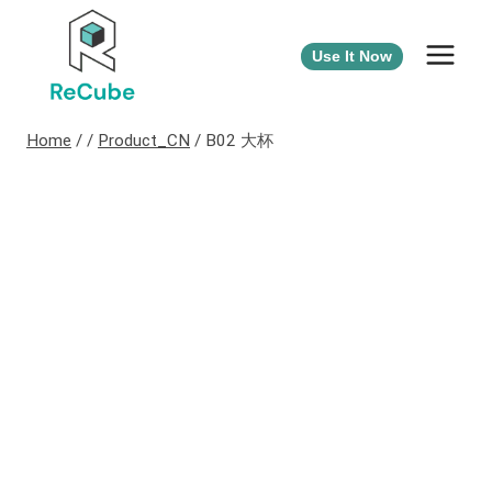
Use It Now
Home
/
/
Product_CN
/
B02 大杯​