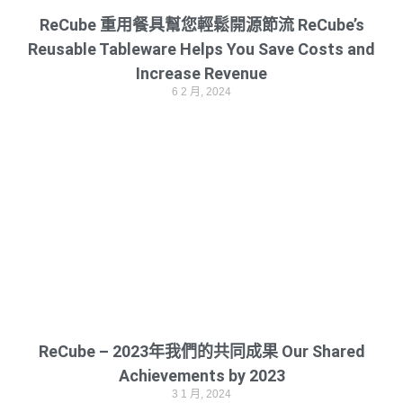
ReCube 重用餐具幫您輕鬆開源節流 ReCube’s
Reusable Tableware Helps You Save Costs and
Increase Revenue
6 2 月, 2024
ReCube – 2023年我們的共同成果 Our Shared
Achievements by 2023
3 1 月, 2024