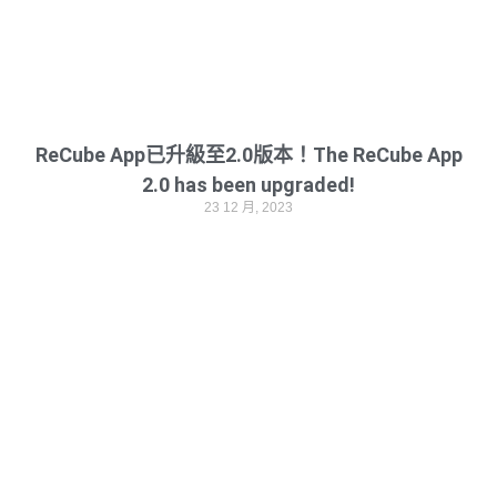
ReCube App已升級至2.0版本！The ReCube App
2.0 has been upgraded!
23 12 月, 2023