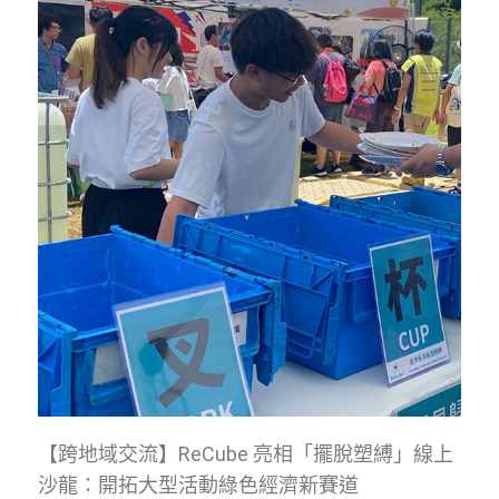
【跨地域交流】ReCube 亮相「擺脫塑縛」線上
沙龍：開拓大型活動綠色經濟新賽道